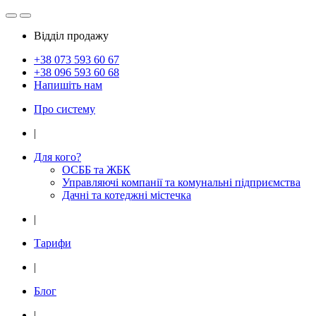
Відділ продажу
+38 073
593 60 67
+38 096
593 60 68
Напишіть нам
Про систему
|
Для кого?
ОСББ та ЖБК
Управляючі компанії та комунальні підприємства
Дачнi та котеджні мiстечка
|
Тарифи
|
Блог
|