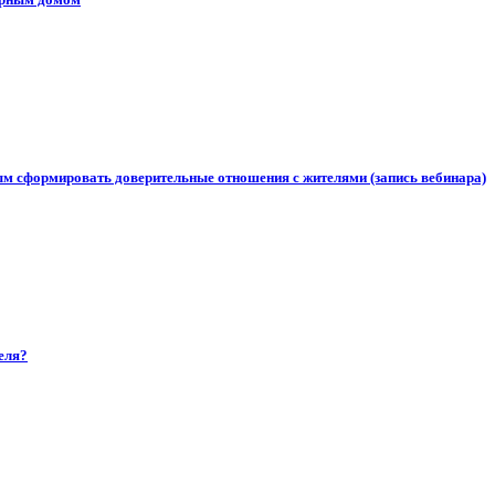
ым сформировать доверительные отношения с жителями (запись вебинара)
еля?