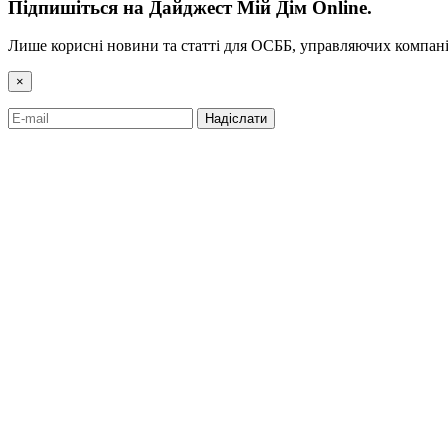
Підпишіться на Дайджест Мій Дім Online.
Лише корисні новини та статті для ОСББ, управляючих компані
×
Надіслати