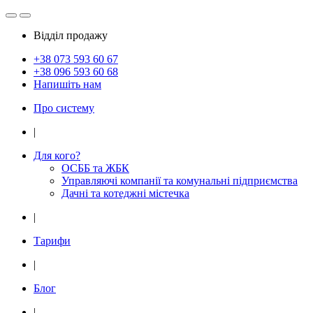
Відділ продажу
+38 073
593 60 67
+38 096
593 60 68
Напишіть нам
Про систему
|
Для кого?
ОСББ та ЖБК
Управляючі компанії та комунальні підприємства
Дачнi та котеджні мiстечка
|
Тарифи
|
Блог
|