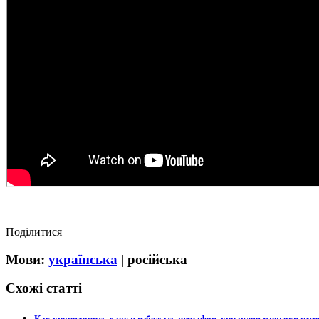
Поділитися
Мови:
українська
|
російська
Схожі статті
Как упорядочить хаос и избежать штрафов, управляя многокварт