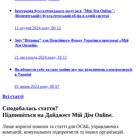
Інтеграція бухгалтерського модуля в "Мій Дім Online":
Абонентський і бухгалтерський облік в одній системі
11 грудня 2024 року, 00:12
Звіт “Вітрина” для Пенсійного Фонду України в програмі «Мій
Дім Онлайн»
21 листопада 2024 року, 10:11
Як вберегти себе та своє майно під час відключень електроенергії
в Україні
01 липня 2024 року, 00:07
Всі cтатті
Сподобалась стаття?
Підпишіться на Дайджест Мій Дім Online.
Лише корисні новини та статті для ОСББ, управляючих
компаній, комунальних підприємств та інших організацій.