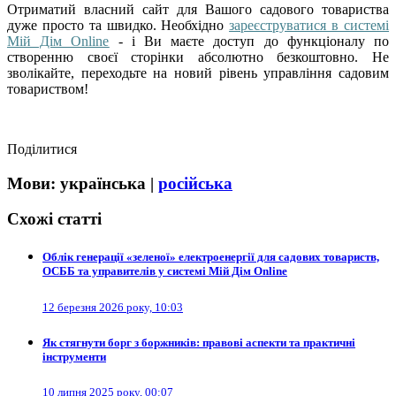
Отриматий власний сайт для Вашого садового товариства
дуже просто та швидко. Необхідно
зареєструватися в системі
Мій Дім Online
- і Ви маєте доступ до функціоналу по
створенню своєї сторінки абсолютно безкоштовно. Не
зволікайте, переходьте на новий рівень управління садовим
товариством!
Поділитися
Мови:
українська
|
російська
Схожі статті
Облік генерації «зеленої» електроенергії для садових товариств,
ОСББ та управителів у системі Мій Дім Online
12 березня 2026 року, 10:03
Як стягнути борг з боржників: правові аспекти та практичні
інструменти
10 липня 2025 року, 00:07