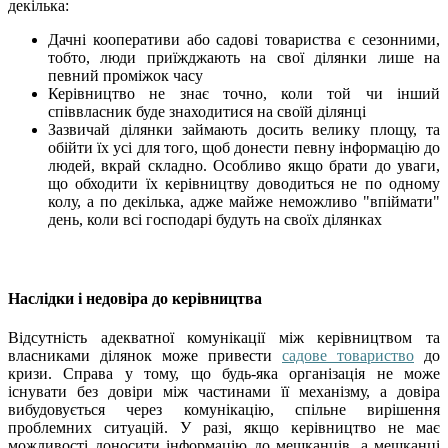
декілька:
Дачні кооперативи або садові товариства є сезонними,
тобто, люди приїжджають на свої ділянки лише на
певний проміжок часу
Керівництво не знає точно, коли той чи інший
співвласник буде знаходитися на своїй ділянці
Зазвичай ділянки займають досить велику площу, та
обійти їх усі для того, щоб донести певну інформацію до
людей, вкрай складно. Особливо якщо брати до уваги,
що обходити їх керівництву доводиться не по одному
колу, а по декілька, адже майже неможливо "впіймати"
день, коли всі господарі будуть на своїх ділянках
Наслідки і недовіра до керівництва
Відсутність адекватної комунікації між керівництвом та
власниками ділянок може привести
садове товариство
до
кризи. Справа у тому, що будь-яка організація не може
існувати без довіри між частинами її механізму, а довіра
вибудовується через комунікацію, спільне вирішення
проблемних ситуацій. У разі, якщо керівництво не має
можливості доносити інформацію до мешканців, а мешканці