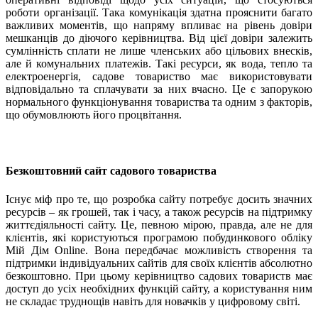
роботи організації. Така комунікація здатна прояснити багато
важливих моментів, що напряму впливає на рівень довіри
мешканців до діючого керівництва. Від цієї довіри залежить
сумлінність сплати не лише членських або цільових внесків,
але й комунальних платежів. Такі ресурси, як вода, тепло та
електроенергія, садове товариство має використовувати
відповідально та сплачувати за них вчасно. Це є запорукою
нормального функціонування товариства та одним з факторів,
що обумовлюють його процвітання.
Безкоштовний сайт садового товариства
Існує міф про те, що розробка сайту потребує досить значних
ресурсів – як грошей, так і часу, а також ресурсів на підтримку
життєдіяльності сайту. Це, певною мірою, правда, але не для
клієнтів, які користуються програмою побудинкового обліку
Мій Дім Online. Вона передбачає можливість створення та
підтримки індивідуальних сайтів для своїх клієнтів абсолютно
безкоштовно. При цьому керівництво садових товариств має
доступ до усіх необхідних функцій сайту, а користування ним
не складає труднощів навіть для новачків у цифровому світі.