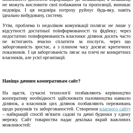
не можуть висловити свої побажання та пропозиції, виникає
недовіра. І ця недовіра потроху руйнує будь-яку, навіть
ідеально вибудовану, систему.
Утім, проблема із недоліком комунікації полягає не лише у
відсутності достатньої поінформованості та фідбеку; через
недостатню поінформованість власники ділянок досить часто
не встигають вчасно сплатити за послуги, через що
заборгованість зростає, а з плином часу досягає критичних
показників. І ця заборгованість лягає на плечі не конкретних
власників, але усієї організації.
Навіщо дачним кооперативам сайт?
На щастя, сучасні технології позбавляють керівництво
кооперативу необхідності здійснювати паломництва навколо
ділянок, а власників цих ділянок позбавляють переживань
щодо рахунків та заборгованостей. Створення
власного сайту
– найкращій спосіб зв'язати садові та дачні будинки у єдину
мережу. Сайт товариства надає декілька вкрай важливих
можливостей: