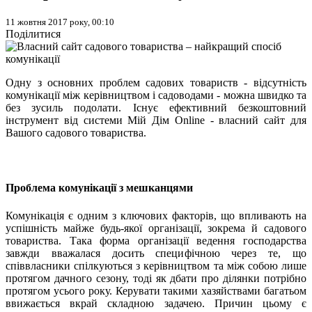
11 жовтня 2017 року, 00:10
Поділитися
Одну з основних проблем садових товариств - відсутність
комунікації між керівництвом і садоводами - можна швидко та
без зусиль подолати. Існує ефективний безкоштовний
інструмент від системи Мій Дім Online - власний сайт для
Вашого садового товариства.
Проблема комунікації з мешканцями
Комунікація є одним з ключових факторів, що впливають на
успішність майже будь-якої організації, зокрема й садового
товариства. Така форма організації ведення господарства
завжди вважалася досить специфічною через те, що
співвласники спілкуються з керівництвом та між собою лише
протягом дачного сезону, тоді як дбати про ділянки потрібно
протягом усього року. Керувати такими хазяйствами багатьом
ввижається вкрай складною задачею. Причин цьому є