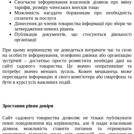
Своєчасне інформування власників ділянок про зміну
тарифів, розміру членських внесків тощо
Можливість нагадати боржникам про необхідність
сплатити за послуги
Донесення до членів товариства інформації про збори чи
затвердження певних рішень
Публікація документів, що стосуються діяльності
організації
При цьому керівництву не доведеться витрачати час та сили
на особисте інформування, телефонні дзвінки або організацію
зустрічей – достатньо просто розмістити необхідні дані на
сайті садового товариства. Це значно оперативніше та
потребує значно менших зусиль. Кожен мешканець може
переглядати інформацію зі свого комп'ютера або смартфона та
бути в курсі усіх важливих подій.
Зростання рівня довіри
Сайт садового товариства дозволяє не тільки публікувати
певні повідомлення від керівництва, але й надає власникам
ділянок можливість ставити питання та отримувати
оперативні відповіді щодо усіх ситуацій, що стосуються