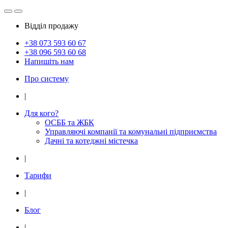
Відділ продажу
+38 073
593 60 67
+38 096
593 60 68
Напишіть нам
Про систему
|
Для кого?
ОСББ та ЖБК
Управляючі компанії та комунальні підприємства
Дачнi та котеджні мiстечка
|
Тарифи
|
Блог
|