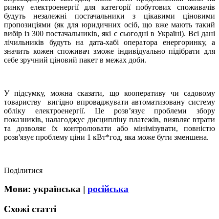
ринку електроенергії для категорії побутових споживачів
будуть незалежні постачальники з цікавими ціновими
пропозиціями (як для юридичних осіб, що вже мають такий
вибір із 300 постачальників, які є сьогодні в Україні). Всі дані
лічильників будуть на дата-хабі оператора енергоринку, а
значить кожен споживач зможе індивідуально підібрати для
себе зручний ціновий пакет в межах доби.
У підсумку, можна сказати, що кооперативу чи садовому
товариству вигідно впроваджувати автоматизовану систему
обліку електроенергії. Це розв’язує проблеми збору
показників, налагоджує дисципліну платежів, виявляє втрати
та дозволяє їх контролювати або мінімізувати, повністю
розв'язує проблему ціни 1 кВт*год, яка може бути зменшена.​
Поділитися
Мови:
українська
|
російська
Схожі статті