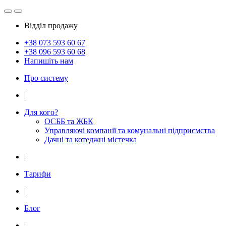
Відділ продажу
+38 073
593 60 67
+38 096
593 60 68
Напишіть нам
Про систему
|
Для кого?
ОСББ та ЖБК
Управляючі компанії та комунальні підприємства
Дачнi та котеджні мiстечка
|
Тарифи
|
Блог
|