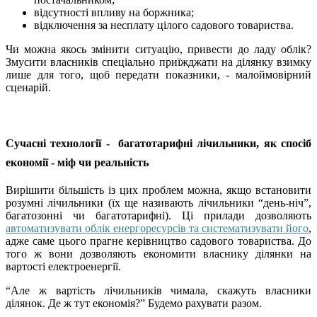
відсутності впливу на боржника;
відключення за несплату цілого садового товариства.
Чи можна якось змінити ситуацію, привести до ладу облік?
Змусити власників спеціально приїжджати на ділянку взимку
лише для того, щоб передати показники, - малоймовірний
сценарій.
Сучасні технології - багатотарифні лічильники, як спосіб
економії - міф чи реальність
Вирішити більшість із цих проблем можна, якщо встановити
розумні лічильники (їх ще називають лічильники “день-ніч”,
багатозонні чи багатотарифні). Ці прилади дозволяють
автоматизувати облік енергоресурсів та систематизувати його
,
адже саме цього прагне керівництво садового товариства. До
того ж вони дозволяють економити власнику ділянки на
вартості електроенергії.
“Але ж вартість лічильників чимала, скажуть власники
ділянок. Де ж тут економія?” Будемо рахувати разом.