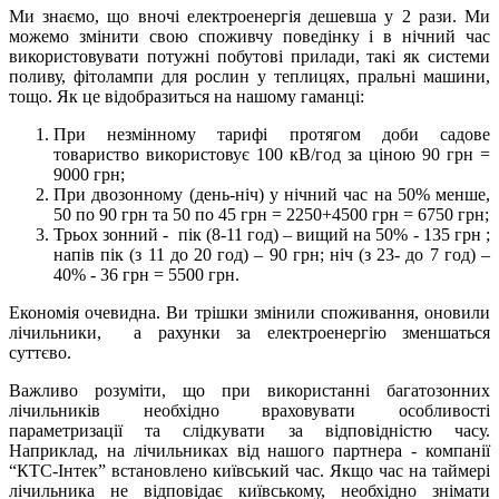
Ми знаємо, що вночі електроенергія дешевша у 2 рази. Ми
можемо змінити свою споживчу поведінку і в нічний час
використовувати потужні побутові прилади, такі як системи
поливу, фітолампи для рослин у теплицях, пральні машини,
тощо. Як це відобразиться на нашому гаманці:
При незмінному тарифі протягом доби садове
товариство використовує 100 кВ/год за ціною 90 грн =
9000 грн;
При двозонному (день-ніч) у нічний час на 50% менше,
50 по 90 грн та 50 по 45 грн = 2250+4500 грн = 6750 грн;
Трьох зонний - пік (8-11 год) – вищий на 50% - 135 грн ;
напів пік (з 11 до 20 год) – 90 грн; ніч (з 23- до 7 год) –
40% - 36 грн = 5500 грн.
Економія очевидна. Ви трішки змінили споживання, оновили
лічильники, а рахунки за електроенергію зменшаться
суттєво.
Важливо розуміти, що при використанні багатозонних
лічильників необхідно враховувати особливості
параметризації та слідкувати за відповідністю часу.
Наприклад, на лічильниках від нашого партнера - компанії
“КТС-Інтек” встановлено київський час. Якщо час на таймері
лічильника не відповідає київському, необхідно знімати