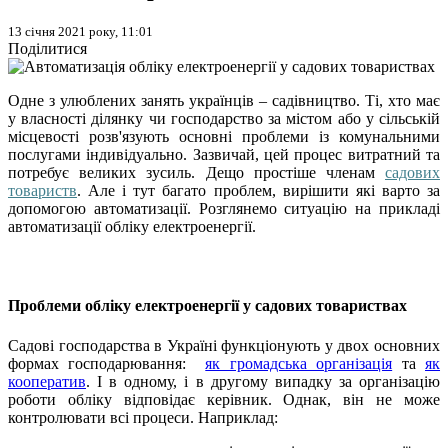
13 січня 2021 року, 11:01
Поділитися
Одне з улюблених занять українців – садівництво. Ті, хто має
у власності ділянку чи господарство за містом або у сільській
місцевості розв'язують основні проблеми із комунальними
послугами індивідуально. Зазвичай, цей процес витратний та
потребує великих зусиль. Дещо простіше членам
садових
товариств
. Але і тут багато проблем, вирішити які варто за
допомогою автоматизації. Розглянемо ситуацію на прикладі
автоматизації обліку електроенергії.
Проблеми обліку електроенергії у садових товариствах
Садові господарства в Україні функціонують у двох основних
формах господарювання:
як громадська організація
та
як
кооператив
. І в одному, і в другому випадку за організацію
роботи обліку відповідає керівник. Однак, він не може
контролювати всі процеси. Наприклад: