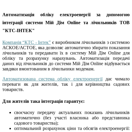
Автоматизація обліку електроенергії за допомогою
інтеграції системи Мій Дім Online та лічильників ТОВ
"КТС-ІНТЕК"
Компанія “КТС - Інтек”
є виробником лічильників з системою
АСКОЕ/АСТОЕ, яка дозволяє автоматично збирати показання
лічильників та передавати їх в систему Мій Дім Online для
обліку та розрахунку нарахувань. Автоматизація передачі
даних від лічильників до системи Мій Дім Online відбувається
завдяки вмонтованим в лічильники модемам.
Автоматизована система обліку електроенергії
дає чимало
переваги як для жителів, так і для керівництва садових
товариств.
Для жителів така інтеграція гарантує:
своєчасну передачу актуальних показань лічильників
автоматично (без участі власника або представника
садового товариства);
оптимальний розрахунок ціни та обсягів електроенергії: