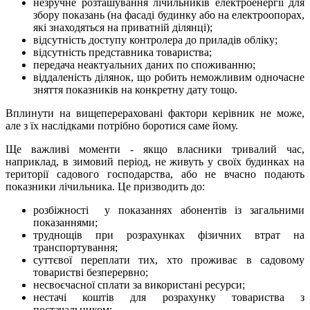
незручне розташування лічильників електроенергії для
збору показань (на фасаді будинку або на електроопорах,
які знаходяться на приватній ділянці);
відсутність доступу контролера до приладів обліку;
відсутність представника товариства;
передача неактуальних даних по споживанню;
віддаленість ділянок, що робить неможливим одночасне
зняття показників на конкретну дату тощо.
Вплинути на вищеперераховані фактори керівник не може,
але з їх наслідками потрібно боротися саме йому.
Ще важливі моменти - якщо власники тривалий час,
наприклад, в зимовий період, не живуть у своїх будинках на
території садового господарства, або не вчасно подають
показники лічильника. Це призводить до:
розбіжності у показаннях абонентів із загальними
показаннями;
труднощів при розрахунках фізичних втрат на
транспортування;
суттєвої переплати тих, хто проживає в садовому
товаристві безперервно;
несвоєчасної сплати за використані ресурси;
нестачі коштів для розрахунку товариства з
постачальником;