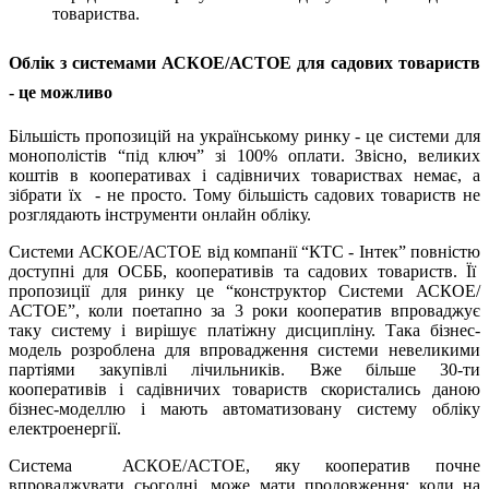
товариства.
Облік з системами АСКОЕ/АСТОЕ для садових товариств
- це можливо
Більшість пропозицій на українському ринку - це системи для
монополістів “під ключ” зі 100% оплати. Звісно, великих
коштів в кооперативах і садівничих товариствах немає, а
зібрати їх - не просто. Тому більшість садових товариств не
розглядають інструменти онлайн обліку.
Системи АСКОЕ/АСТОЕ від компанії “КТС - Інтек” повністю
доступні для ОСББ, кооперативів та садових товариств. Її
пропозиції для ринку це “конструктор Системи АСКОЕ/
АСТОЕ”, коли поетапно за 3 роки кооператив впроваджує
таку систему і вирішує платіжну дисципліну. Така бізнес-
модель розроблена для впровадження системи невеликими
партіями закупівлі лічильників. Вже більше 30-ти
кооперативів і садівничих товариств скористались даною
бізнес-моделлю і мають автоматизовану систему обліку
електроенергії.
Система АСКОЕ/АСТОЕ, яку кооператив почне
впроваджувати сьогодні, може мати продовження: коли на