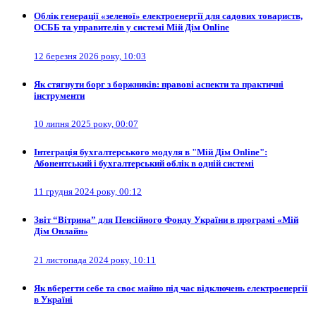
Облік генерації «зеленої» електроенергії для садових товариств,
ОСББ та управителів у системі Мій Дім Online
12 березня 2026 року, 10:03
Як стягнути борг з боржників: правові аспекти та практичні
інструменти
10 липня 2025 року, 00:07
Інтеграція бухгалтерського модуля в "Мій Дім Online":
Абонентський і бухгалтерський облік в одній системі
11 грудня 2024 року, 00:12
Звіт “Вітрина” для Пенсійного Фонду України в програмі «Мій
Дім Онлайн»
21 листопада 2024 року, 10:11
Як вберегти себе та своє майно під час відключень електроенергії
в Україні