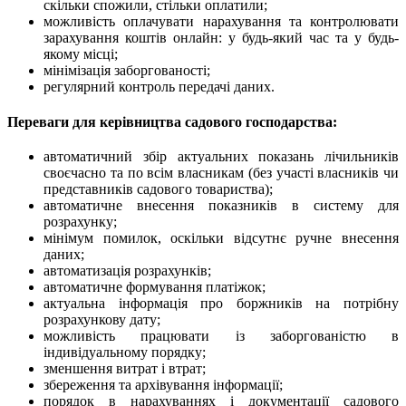
скільки спожили, стільки оплатили;
можливість оплачувати нарахування та контролювати
зарахування коштів онлайн: у будь-який час та у будь-
якому місці;
мінімізація заборгованості;
регулярний контроль передачі даних.
Переваги для керівництва садового господарства
:
автоматичний збір актуальних показань лічильників
своєчасно та по всім власникам (без участі власників чи
представників садового товариства);
автоматичне внесення показників в систему для
розрахунку;
мінімум помилок, оскільки відсутнє ручне внесення
даних;
автоматизація розрахунків;
автоматичне формування платіжок;
актуальна інформація про боржників на потрібну
розрахункову дату;
можливість працювати із заборгованістю в
індивідуальному порядку;
зменшення витрат і втрат;
збереження та архівування інформації;
порядок в нарахуваннях і документації садового