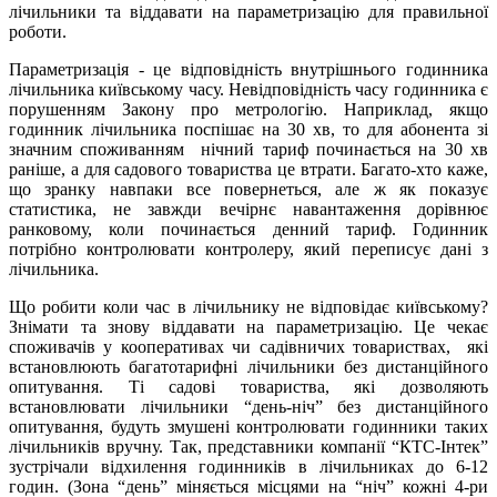
лічильники та віддавати на параметризацію для правильної
роботи.
Параметризація - це відповідність внутрішнього годинника
лічильника київському часу. Невідповідність часу годинника є
порушенням Закону про метрологію. Наприклад, якщо
годинник лічильника поспішає на 30 хв, то для абонента зі
значним споживанням нічний тариф починається на 30 хв
раніше, а для садового товариства це втрати. Багато-хто каже,
що зранку навпаки все повернеться, але ж як показує
статистика, не завжди вечірнє навантаження дорівнює
ранковому, коли починається денний тариф. Годинник
потрібно контролювати контролеру, який переписує дані з
лічильника.
Що робити коли час в лічильнику не відповідає київському?
Знімати та знову віддавати на параметризацію. Це чекає
споживачів у кооперативах чи садівничих товариствах, які
встановлюють багатотарифні лічильники без дистанційного
опитування. Ті садові товариства, які дозволяють
встановлювати лічильники “день-ніч” без дистанційного
опитування, будуть змушені контролювати годинники таких
лічильників вручну. Так, представники компанії “КТС-Інтек”
зустрічали відхилення годинників в лічильниках до 6-12
годин. (Зона “день” міняється місцями на “ніч” кожні 4-ри