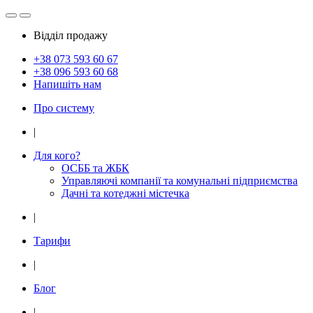
Відділ продажу
+38 073
593 60 67
+38 096
593 60 68
Напишіть нам
Про систему
|
Для кого?
ОСББ та ЖБК
Управляючі компанії та комунальні підприємства
Дачнi та котеджні мiстечка
|
Тарифи
|
Блог
|