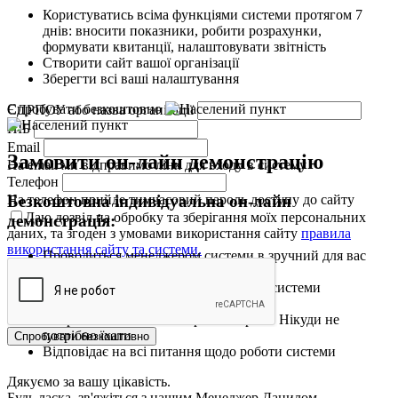
Користуватись всіма функціями системи протягом 7
днів: вносити показники, робити розрахунки,
формувати квитанції, налаштовувати звітність
Створити сайт вашої організації
Зберегти всі ваші налаштування
Спробувати безкоштовно
ЄДРПОУ або назва організації
ПІБ
Email
Замовити он-лайн демонстрацію
На email ми відправимо лінк для входу в систему
Телефон
На телефон прийде тимчасовий пароль доступу до сайту
Безкоштовна індивідуальна он-лайн
Даю дозвіл на обробку та зберігання моїх персональних
демонстрація:
даних, та згоден з умовами використання сайту
правила
використання сайту та системи.
Проводиться менеджером системи в зручний для вас
день та час
Включає повний огляд можливостей системи
Триває до 20 хв.
Потрібен лише комп'ютер та Інтернет. Нікуди не
потрібно їхати
Спробувати безкоштовно
Відповідає на всі питання щодо роботи системи
Дякуємо за вашу цікавість.
Будь ласка, зв'яжіться з нашим Менеджер Данилом