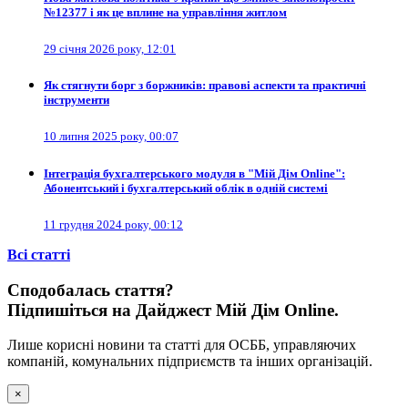
№12377 і як це вплине на управління житлом
29 січня 2026 року, 12:01
Як стягнути борг з боржників: правові аспекти та практичні
інструменти
10 липня 2025 року, 00:07
Інтеграція бухгалтерського модуля в "Мій Дім Online":
Абонентський і бухгалтерський облік в одній системі
11 грудня 2024 року, 00:12
Всі cтатті
Сподобалась стаття?
Підпишіться на Дайджест Мій Дім Online.
Лише корисні новини та статті для ОСББ, управляючих
компаній, комунальних підприємств та інших організацій.
×