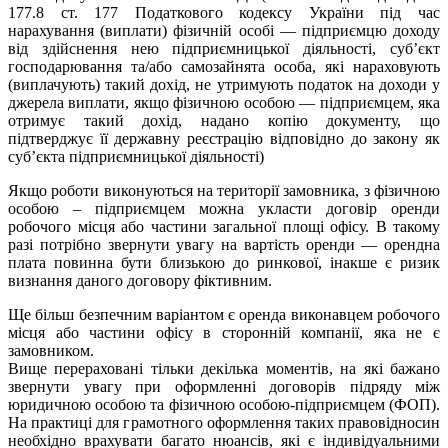
177.8 ст. 177 Податкового кодексу України під час
нарахування (виплати) фізичній особі — підприємцю доходу
від здійснення нею підприємницької діяльності, суб’єкт
господарювання та/або самозайнята особа, які нараховують
(виплачують) такий дохід, не утримують податок на доходи у
джерела виплати, якщо фізичною особою — підприємцем, яка
отримує такий дохід, надано копію документу, що
підтверджує її державну реєстрацію відповідно до закону як
суб’єкта підприємницької діяльності)
Якщо роботи виконуються на території замовника, з фізичною
особою – підприємцем можна укласти договір оренди
робочого місця або частини загальної площі офісу. В такому
разі потрібно звернути увагу на вартість оренди — орендна
плата повинна бути близькою до ринкової, інакше є ризик
визнання даного договору фіктивним.
Ще більш безпечним варіантом є оренда виконавцем робочого
місця або частини офісу в сторонній компанії, яка не є
замовником.
Вище перераховані тільки декілька моментів, на які бажано
звернути увагу при оформленні договорів підряду між
юридичною особою та фізичною особою-підприємцем (ФОП).
На практиці для грамотного оформлення таких правовідносин
необхідно врахувати багато нюансів, які є індивідуальними