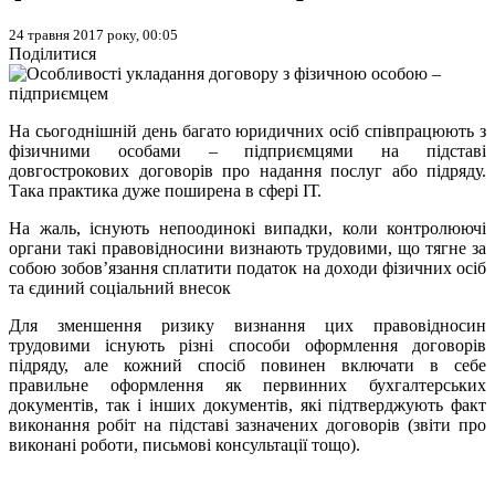
24 травня 2017 року, 00:05
Поділитися
На сьогоднішній день багато юридичних осіб співпрацюють з
фізичними особами – підприємцями на підставі
довгострокових договорів про надання послуг або підряду.
Така практика дуже поширена в сфері ІТ.
На жаль, існують непоодинокі випадки, коли контролюючі
органи такі правовідносини визнають трудовими, що тягне за
собою зобов’язання сплатити податок на доходи фізичних осіб
та єдиний соціальний внесок
Для зменшення ризику визнання цих правовідносин
трудовими існують різні способи оформлення договорів
підряду, але кожний спосіб повинен включати в себе
правильне оформлення як первинних бухгалтерських
документів, так і інших документів, які підтверджують факт
виконання робіт на підставі зазначених договорів (звіти про
виконані роботи, письмові консультації тощо).