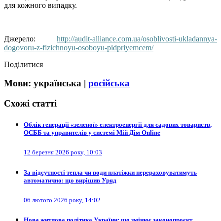
для кожного випадку.
Джерело:
http://audit-alliance.com.ua/osoblivosti-ukladannya-
dogovoru-z-fizichnoyu-osoboyu-pidpriyemcem/
Поділитися
Мови:
українська
|
російська
Схожі статті
Облік генерації «зеленої» електроенергії для садових товариств,
ОСББ та управителів у системі Мій Дім Online
12 березня 2026 року, 10:03
За відсутності тепла чи води платіжки перераховуватимуть
автоматично: що вирішив Уряд
06 лютого 2026 року, 14:02
Нова житлова політика України: що змінює законопроєкт