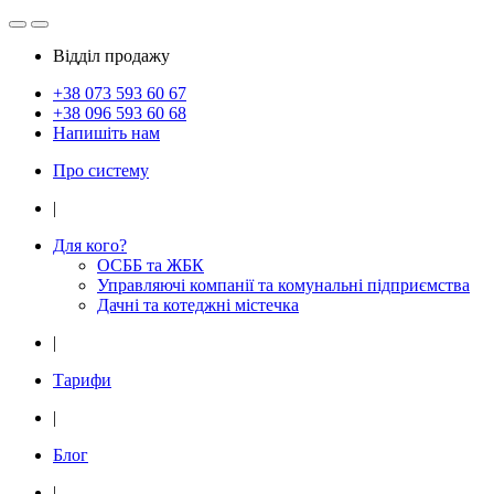
Відділ продажу
+38 073
593 60 67
+38 096
593 60 68
Напишіть нам
Про систему
|
Для кого?
ОСББ та ЖБК
Управляючі компанії та комунальні підприємства
Дачнi та котеджні мiстечка
|
Тарифи
|
Блог
|