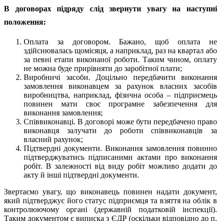
В договорах підряду слід звернути увагу на наступні
положення
:
Оплата за договором. Бажано, щоб оплата не
здійснювалась щомісяця, а наприклад, раз на квартал або
за певні етапи виконаної роботи. Таким чином, оплату
не можна буде прирівняти до заробітної плати;
Виробничі засоби. Доцільно передбачити виконання
замовлення виконавцем за рахунок власних засобів
виробництва, наприклад, фізична особа – підприємець
повинен мати своє програмне забезпечення для
виконання замовлення;
Співвиконавці. В договорі може бути передбачено право
виконавця залучати до роботи співвиконавців за
власний рахунок;
Підтвердні документи. Виконання замовлення повинно
підтверджуватись підписаними актами про виконання
робіт. В залежності від виду робіт можливо додати до
акту й інші підтвердні документи.
Звертаємо увагу, що виконавець повинен надати документ,
який підтверджує його статус підприємця та взяття на облік в
контролюючому органі (державній податковій інспекції).
Таким документом є виписка з ЄДР (оскільки відповідно до п.