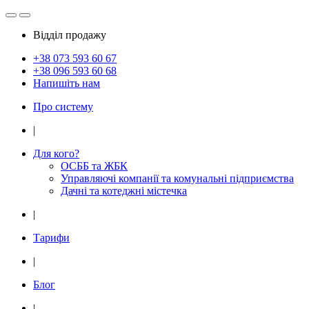
Відділ продажу
+38 073
593 60 67
+38 096
593 60 68
Напишіть нам
Про систему
|
Для кого?
ОСББ та ЖБК
Управляючі компанії та комунальні підприємства
Дачнi та котеджні мiстечка
|
Тарифи
|
Блог
|