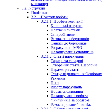
мешканця
3.2. Інструкції
Політики
3.2.1. Початок роботи
3.2.1.1. Профіль компанії
Банківські рахунки
Платіжні системи
Співробітники
Визначення боржників
Санкції до боржників
Розрахунки з МДО
Налаштування сповіщень
3.2.1.2. Статті нарахувань
Тарифи та складові
Створення статті. Шаблони
Параметри статті
Статус підключення Особових
Рахунків
Пеня
Імпорт нарахувань
Норма споживання
Налаштування роботи
лічильників за обсягом
Рекомендований платіж
3.2.1.3. Об'єкти нерухомості