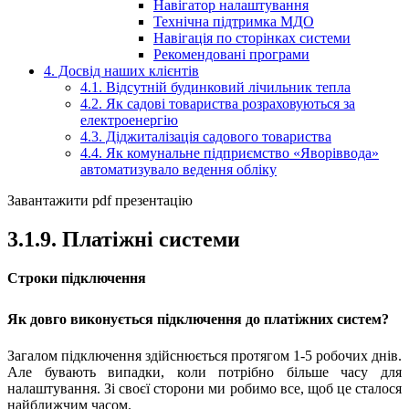
Навігатор налаштування
Технічна підтримка МДО
Навігація по сторінках системи
Рекомендовані програми
4. Досвід наших клієнтів
4.1. Відсутній будинковий лічильник тепла
4.2. Як садові товариства розраховуються за
електроенергію
4.3. Діджиталізація садового товариства
4.4. Як комунальне підприємство «Яворіввода»
автоматизувало ведення обліку
Завантажити pdf презентацію
3.1.9. Платіжні системи
Строки підключення
Як довго виконується підключення до платіжних систем?
Загалом підключення здійснюється протягом 1-5 робочих днів.
Але бувають випадки, коли потрібно більше часу для
налаштування. Зі своєї сторони ми робимо все, щоб це сталося
найближчим часом.