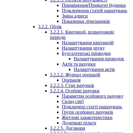
Приміщення/Приватні будинки
Підключення статей нарахувань
Зміна адреси
Показники лічильників
3.2.2. Облік
3.2.2.1. Квитанції, розрахункові
періоди
Налаштування квитанцій
Налаштування друку
Бухгалтерські проводки
Налаштування проводок
Акти та рахунки
Налаштування актів
3.2.2.2. Журнал операцій
Операція
3.2.2.3. Стан рахунків
3.2.2.4. Особові рахунки
Параметри особового рахунку
Склад сім'ї
Підключені статті нарахувань
Групи особових рахунків
Житлові характеристики
Додаткові пільги
3.2.2.5. Договори