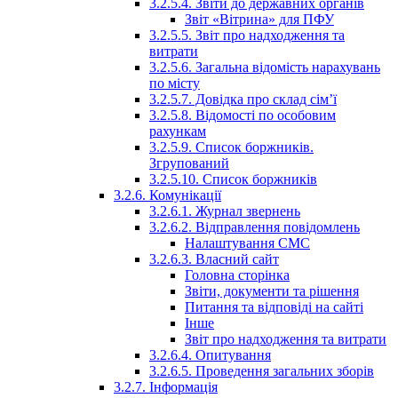
3.2.5.4. Звіти до державних органів
Звіт «Вітрина» для ПФУ
3.2.5.5. Звіт про надходження та
витрати
3.2.5.6. Загальна відомість нарахувань
по місту
3.2.5.7. Довідка про склад сім’ї
3.2.5.8. Відомості по особовим
рахункам
3.2.5.9. Список боржників.
Згрупований
3.2.5.10. Список боржників
3.2.6. Комунікації
3.2.6.1. Журнал звернень
3.2.6.2. Відправлення повідомлень
Налаштування СМС
3.2.6.3. Власний сайт
Головна сторінка
Звіти, документи та рішення
Питання та відповіді на сайті
Інше
Звіт про надходження та витрати
3.2.6.4. Опитування
3.2.6.5. Проведення загальних зборів
3.2.7. Інформація