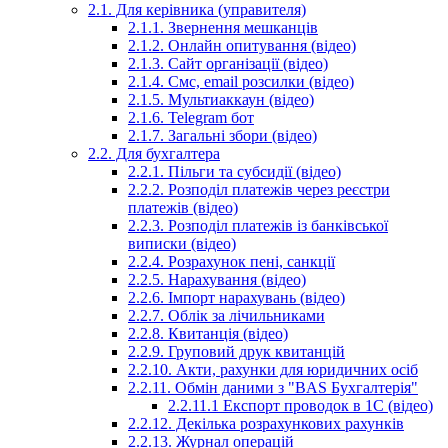
2.1. Для керівника (управителя)
2.1.1. Звернення мешканців
2.1.2. Онлайн опитування (відео)
2.1.3. Сайт організації (відео)
2.1.4. Смс, email розсилки (відео)
2.1.5. Мультиаккаун (відео)
2.1.6. Telegram бот
2.1.7. Загальні збори (відео)
2.2. Для бухгалтера
2.2.1. Пільги та субсидії (відео)
2.2.2. Розподіл платежів через реєстри
платежів (відео)
2.2.3. Розподіл платежів із банківської
виписки (відео)
2.2.4. Розрахунок пені, санкції
2.2.5. Нарахування (відео)
2.2.6. Імпорт нарахувань (відео)
2.2.7. Облік за лічильниками
2.2.8. Квитанція (відео)
2.2.9. Груповий друк квитанцій
2.2.10. Акти, рахунки для юридичних осіб
2.2.11. Обмін даними з "BAS Бухгалтерія"
2.2.11.1 Експорт проводок в 1С (відео)
2.2.12. Декілька розрахункових рахунків
2.2.13. Журнал операцій