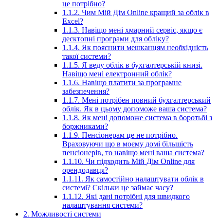
це потрібно?
1.1.2. Чим Мій Дім Online кращий за облік в
Excel?
1.1.3. Навіщо мені хмарний сервіс, якщо є
десктопні програми для обліку?
1.1.4. Як пояснити мешканцям необхідність
такої системи?
1.1.5. Я веду облік в бухгалтерській книзі.
Навіщо мені електронний облік?
1.1.6. Навіщо платити за програмне
забезпечення?
1.1.7. Мені потрібен повний бухгалтерський
облік. Як в цьому допоможе ваша система?
1.1.8. Як мені допоможе система в боротьбі з
боржниками?
1.1.9. Пенсіонерам це не потрібно.
Враховуючи що в моєму домі більшість
пенсіонерів, то навіщо мені ваша система?
1.1.10. Чи підходить Мій Дім Online для
орендодавця?
1.1.11. Як самостійно налаштувати облік в
системі? Скільки це займає часу?
1.1.12. Які дані потрібні для швидкого
налаштування системи?
2. Можливості системи