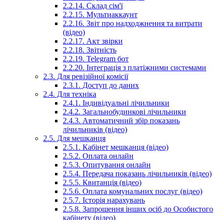
2.2.14. Склад сім'ї
2.2.15. Мультиаккаунт
2.2.16. Звіт про надходжнення та витрати
(відео)
2.2.17. Акт звірки
2.2.18. Звітність
2.2.19. Telegram бот
2.2.20. Інтеграція з платіжними системами
2.3. Для ревізійної комісії
2.3.1. Доступ до даних
2.4. Для техніка
2.4.1. Індивідуальні лічильники
2.4.2. Загальнобудинкові лічильники
2.4.3. Автоматичний збір показань
лічильників (відео)
2.5. Для мешканця
2.5.1. Кабінет мешканця (відео)
2.5.2. Оплата онлайн
2.5.3. Опитування онлайн
2.5.4. Передача показань лічильників (відео)
2.5.5. Квитанція (відео)
2.5.6. Оплата комунальних послуг (відео)
2.5.7. Історія нарахувань
2.5.8. Запрошення інших осіб до Особистого
кабінету (відео)