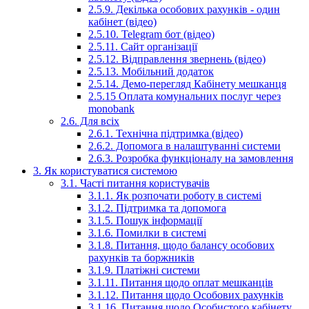
2.5.9. Декілька особових рахунків - один
кабінет (відео)
2.5.10. Telegram бот (відео)
2.5.11. Сайт організації
2.5.12. Відправлення звернень (відео)
2.5.13. Мобільний додаток
2.5.14. Демо-перегляд Кабінету мешканця
2.5.15 Оплата комунальних послуг через
monobank
2.6. Для всіх
2.6.1. Технічна підтримка (відео)
2.6.2. Допомога в налаштуванні системи
2.6.3. Розробка функціоналу на замовлення
3. Як користуватися системою
3.1. Часті питання користувачів
3.1.1. Як розпочати роботу в системі
3.1.2. Підтримка та допомога
3.1.5. Пошук інформації
3.1.6. Помилки в системі
3.1.8. Питання, щодо балансу особових
рахунків та боржників
3.1.9. Платіжні системи
3.1.11. Питання щодо оплат мешканців
3.1.12. Питання щодо Особових рахунків
3.1.16. Питання щодо Особистого кабінету