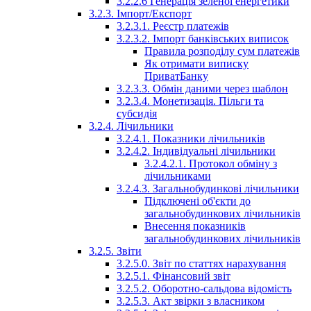
3.2.2.6 Генерація зеленої енергетики
3.2.3. Імпорт/Експорт
3.2.3.1. Реєстр платежів
3.2.3.2. Імпорт банківських виписок
Правила розподілу сум платежів
Як отримати виписку
ПриватБанку
3.2.3.3. Обмін даними через шаблон
3.2.3.4. Монетизація. Пільги та
субсидія
3.2.4. Лічильники
3.2.4.1. Показники лічильників
3.2.4.2. Індивідуальні лічильники
3.2.4.2.1. Протокол обміну з
лічильниками
3.2.4.3. Загальнобудинкові лічильники
Підключені об'єкти до
загальнобудинкових лічильників
Внесення показників
загальнобудинкових лічильників
3.2.5. Звіти
3.2.5.0. Звіт по статтях нарахування
3.2.5.1. Фінансовий звіт
3.2.5.2. Оборотно-сальдова відомість
3.2.5.3. Акт звірки з власником