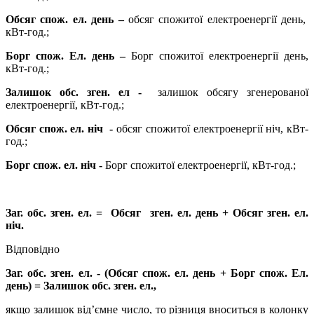
Обсяг спож. ел. день –
обсяг спожитої електроенергії день,
кВт-год.;
Борг спож. Ел. день –
Борг спожитої електроенергії день,
кВт-год.;
Залишок обс. зген. ел -
залишок обсягу згенерованої
електроенергії, кВт-год.;
Обсяг спож. ел. ніч -
обсяг спожитої електроенергії ніч, кВт-
год.;
Борг спож. ел. ніч -
Борг спожитої електроенергії, кВт-год.;
Заг. обс. зген. ел.
= Обсяг зген. ел. день
+ Обсяг зген. ел.
ніч.
Відповідно
Заг. обс. зген. ел.
- (Обсяг спож. ел. день + Борг спож. Ел.
день) = Залишок обс. зген. ел.,
якщо залишок від’ємне число, то різниця вноситься в колонку