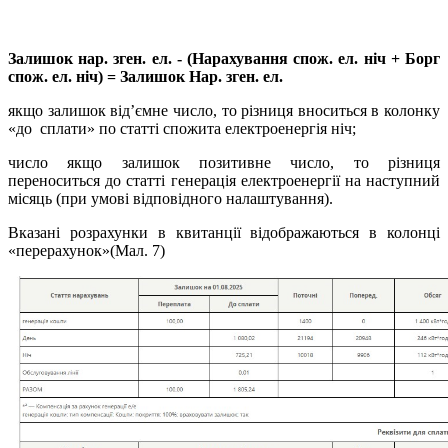
Залишок нар. зген. ел. - (Нарахування спож. ел. ніч + Борг
спож. ел. ніч) = Залишок Нар. зген. ел.
якщо залишок від’ємне число, то різниця вноситься в колонку
«до сплати» по статті спожита електроенергія ніч;
число якщо залишок позитивне число, то різниця
переноситься до статті генерація електроенергії на наступний
місяць (при умові відповідного налаштування).
Вказані розрахунки в квитанції відображаються в колонці
«перерахунок»(Мал. 7)