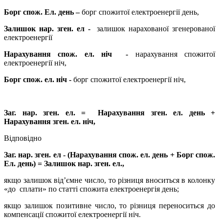
Борг спож. Ел. день –
борг спожитої
електроенергії день,
Залишок нар. зген. ел -
залишок нарахованої згенерованої
електроенергії
Нарахування спож. ел. ніч -
нарахування спожитої
електроенергії ніч,
Борг спож. ел. ніч -
борг спожитої
електроенергії
ніч,
Заг. нар. зген. ел. = Нарахування зген. ел. день +
Нарахування зген. ел. ніч,
Відповідно
Заг. нар. зген. ел - (Нарахування спож. ел. день + Борг спож.
Ел. день) = Залишок нар. зген. ел.,
якщо залишок від’ємне число, то різниця вноситься в колонку
«до сплати» по статті спожита електроенергія день;
якщо залишок позитивне число, то різниця переноситься до
компенсації спожитої електроенергії ніч.