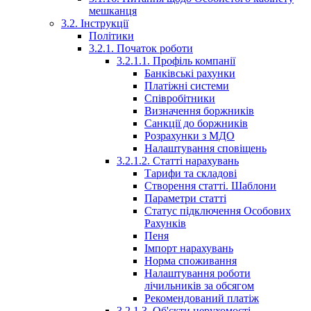
мешканця
3.2. Інструкції
Політики
3.2.1. Початок роботи
3.2.1.1. Профіль компанії
Банківські рахунки
Платіжні системи
Співробітники
Визначення боржників
Санкції до боржників
Розрахунки з МДО
Налаштування сповіщень
3.2.1.2. Статті нарахувань
Тарифи та складові
Створення статті. Шаблони
Параметри статті
Статус підключення Особових
Рахунків
Пеня
Імпорт нарахувань
Норма споживання
Налаштування роботи
лічильників за обсягом
Рекомендований платіж
3.2.1.3. Об'єкти нерухомості