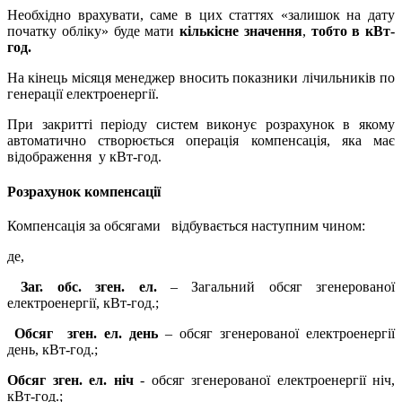
Необхідно врахувати, саме в цих статтях «залишок на дату
початку обліку» буде мати
кількісне значення
,
тобто в кВт-
год.
На кінець місяця менеджер вносить показники лічильників по
генерації електроенергії.
При закритті періоду систем виконує розрахунок в якому
автоматично створюється операція компенсація, яка має
відображення у кВт-год.
Розрахунок компенсації
Компенсація за обсягами відбувається наступним чином:
де,
Заг. обс. зген. ел.
– Загальний обсяг згенерованої
електроенергії, кВт-год.;
Обсяг зген. ел. день
– обсяг згенерованої електроенергії
день, кВт-год.;
Обсяг зген. ел. ніч
- обсяг згенерованої електроенергії ніч,
кВт-год.;