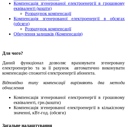
Компенсація згенерованої електроенергії в грошовому
еквіваленті (кошти)
Розрахунок компенсації
Компенсація згенерованої електроенергії в обсягах
(обсяги)
Розрахунок компенсації
Обнулення залишків (Компенсація)
Для чого?
Даний функціонал дозволяє враховувати згенеровану
електроенергію та за її рахунок автоматично виконувати
компенсацію спожитої електроенергії абонента.
Відповідно типу компенсації вирізняють два методи
обчислення
Компенсація згенерованої електроенергії в грошовому
еквіваленті, грн.(кошти)
Компенсація згенерованої електроенергії в кількісному
значенні, кВт-год. (обсяги)
Загальне налаштування