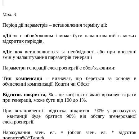
Мал. 3
Період дії параметрів – встановлення терміну дії:
«Дії з»
є обов’язковим і може бути налаштований в межах
відкритих періодів,
«Діє по»
встановлюється за необхідності або при внесенні
змін у налаштування параметрів генерації
Параметри генерації електроенергії є обов’язковими:
Тип компенсації –
визначає, що береться за основу в
обчисленні компенсації, Кошти чи Обсяг
Відсоток покриття, %
- це коефіцієнт який враховує втрати
при генерації, може бути від 100 до 1%.
При встановленні відсотка покриття 90% у розрахунку
квитанції буде братися 90% від обсягу згенерованої
електроенергії.
Нарахування зген. ел. = (обсяг зген. ел. * відсоток
покриття%)*Тариф.