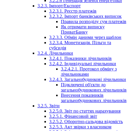
3.2.2.6 Генерація зеленої енергетики
3.2.3. Імпорт/Експорт
3.2.3.1. Реєстр платежів
3.2.3.2. Імпорт банківських виписок
Правила розподілу сум платежів
Як отримати виписку
ПриватБанку
3.2.3.3. Обмін даними через шаблон
3.2.3.4. Монетизація. Пільги та
субсидія
3.2.4. Лічильники
3.2.4.1. Показники лічильників
3.2.4.2. Індивідуальні лічильники
3.2.4.2.1. Протокол обміну з
лічильниками
3.2.4.3. Загальнобудинкові лічильники
Підключені об'єкти до
загальнобудинкових лічильників
Внесення показників
загальнобудинкових лічильників
3.2.5. Звіти
3.2.5.0. Звіт по статтях нарахування
3.2.5.1. Фінансовий звіт
3.2.5.2. Оборотно-сальдова відомість
3.2.5.3. Акт звірки з власником