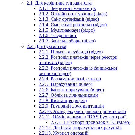
2.1. Для керівника (управителя)
2.1.1. Звернення мешканців
2.1.2. Онлайн опитування (відео)
2.1.3. Сайт організації (відео)
2.1.4. Смс, email розсилки (відео)
2.1.5. Мультиаккаун (відео)
2.1.6. Telegram бот
2.1.7. Загальні збори (відео)
2.2. Для бухгалтера
2.2.1. Пільги та субсидії (відео)
2.2.2. Розподіл платежів через реєстри
платежів (відео)
2.2.3. Розподіл платежів із банківської
виписки (відео)
2.2.4. Розрахунок пені, санкції
2.2.5. Нарахування (відео)
2.2.6. Імпорт нарахувань (відео)
2.2.7. Облік за лічильниками
2.2.8. Квитанція (відео)
2.2.9. Груповий друк квитанцій
2.2.10. Акти, рахунки для юридичних осіб
2.2.11. Обмін даними з "BAS Бухгалтерія"
2.2.11.1 Експорт проводок в 1С (відео)
2.2.12. Декілька розрахункових рахунків
2.2.13. Журнал операцій