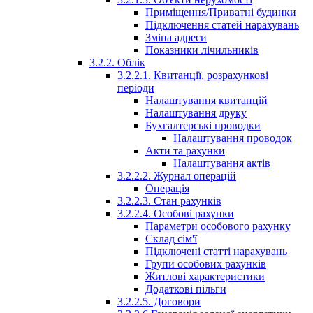
Приміщення/Приватні будинки
Підключення статей нарахувань
Зміна адреси
Показники лічильників
3.2.2. Облік
3.2.2.1. Квитанції, розрахункові
періоди
Налаштування квитанцій
Налаштування друку
Бухгалтерські проводки
Налаштування проводок
Акти та рахунки
Налаштування актів
3.2.2.2. Журнал операцій
Операція
3.2.2.3. Стан рахунків
3.2.2.4. Особові рахунки
Параметри особового рахунку
Склад сім'ї
Підключені статті нарахувань
Групи особових рахунків
Житлові характеристики
Додаткові пільги
3.2.2.5. Договори