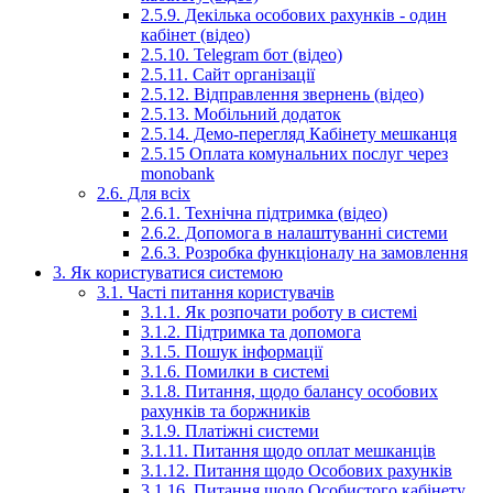
2.5.9. Декілька особових рахунків - один
кабінет (відео)
2.5.10. Telegram бот (відео)
2.5.11. Сайт організації
2.5.12. Відправлення звернень (відео)
2.5.13. Мобільний додаток
2.5.14. Демо-перегляд Кабінету мешканця
2.5.15 Оплата комунальних послуг через
monobank
2.6. Для всіх
2.6.1. Технічна підтримка (відео)
2.6.2. Допомога в налаштуванні системи
2.6.3. Розробка функціоналу на замовлення
3. Як користуватися системою
3.1. Часті питання користувачів
3.1.1. Як розпочати роботу в системі
3.1.2. Підтримка та допомога
3.1.5. Пошук інформації
3.1.6. Помилки в системі
3.1.8. Питання, щодо балансу особових
рахунків та боржників
3.1.9. Платіжні системи
3.1.11. Питання щодо оплат мешканців
3.1.12. Питання щодо Особових рахунків
3.1.16. Питання щодо Особистого кабінету