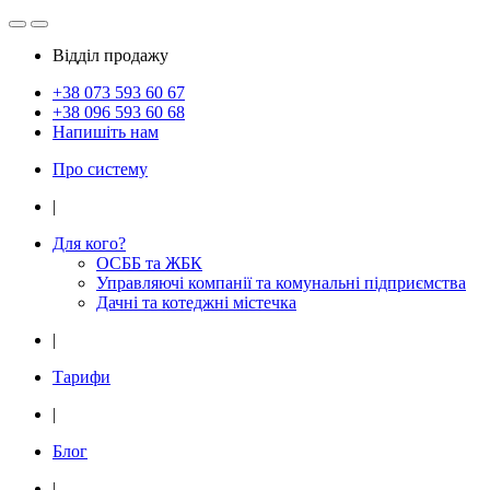
Відділ продажу
+38 073
593 60 67
+38 096
593 60 68
Напишіть нам
Про систему
|
Для кого?
ОСББ та ЖБК
Управляючі компанії та комунальні підприємства
Дачнi та котеджні мiстечка
|
Тарифи
|
Блог
|