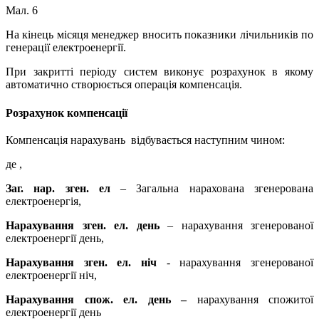
Мал. 6
На кінець місяця менеджер вносить показники лічильників по
генерації електроенергії.
При закритті періоду систем виконує розрахунок в якому
автоматично створюється операція компенсація.
Розрахунок компенсації
Компенсація нарахувань відбувається наступним чином:
де ,
Заг. нар. зген. ел
– Загальна нарахована згенерована
електроенергія,
Нарахування зген. ел. день
– нарахування згенерованої
електроенергії день,
Нарахування зген. ел. ніч
- нарахування згенерованої
електроенергії ніч,
Нарахування спож. ел. день –
нарахування спожитої
електроенергії день