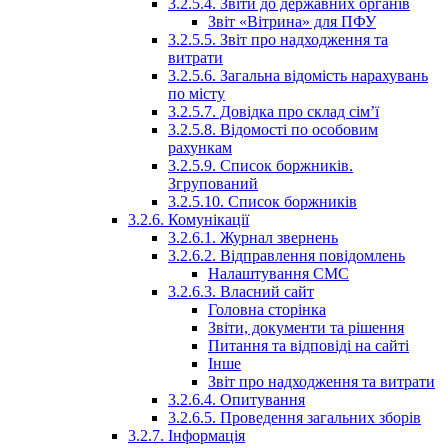
3.2.5.4. Звіти до державних органів
Звіт «Вітрина» для ПФУ
3.2.5.5. Звіт про надходження та
витрати
3.2.5.6. Загальна відомість нарахувань
по місту
3.2.5.7. Довідка про склад сім’ї
3.2.5.8. Відомості по особовим
рахункам
3.2.5.9. Список боржників.
Згрупований
3.2.5.10. Список боржників
3.2.6. Комунікації
3.2.6.1. Журнал звернень
3.2.6.2. Відправлення повідомлень
Налаштування СМС
3.2.6.3. Власний сайт
Головна сторінка
Звіти, документи та рішення
Питання та відповіді на сайті
Інше
Звіт про надходження та витрати
3.2.6.4. Опитування
3.2.6.5. Проведення загальних зборів
3.2.7. Інформація