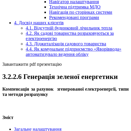
Навігатор налаштування
Технічна підтримка МДО
Навігація по сторінках системи
Рекомендовані програми
4. Досвід наших клієнтів
4.1. Відсутній будинковий лічильник тепла
4.2. Як садові товариства розраховуються за
електроенергію
4.3. Діджиталізація садового товариства
4.4. Як комунальне підприємство «Яворіввода»
автоматизувало ведення обліку
Завантажити pdf презентацію
3.2.2.6 Генерація зеленої енергетики
Компенсація за рахунок згенерованої електроенергії, типи
та методи розрахунку
Зміст
Загальне налаштування