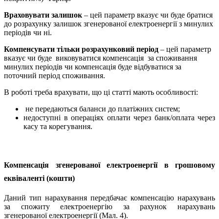
Враховувати залишок
– цей параметр вказує чи буде братися
до розрахунку залишок згенерованої електроенергії з минулих
періодів чи ні.
Компенсувати тільки розрахунковий період
– цей параметр
вказує чи буде виковуватися компенсація за споживання
минулих періодів чи компенсація буде відбуватися за
поточний період споживання.
В роботі треба врахувати, що ці статті мають особливості:
не передаються баланси до платіжних систем;
недоступні в операціях оплати через банк/оплата через
касу та корегування.
Компенсація згенерованої електроенергії в грошовому
еквіваленті (кошти)
Даний тип нарахування передбачає компенсацію нарахувань
за спожиту електроенергію за рахунок нарахувань
згенерованої електроенергії (Мал. 4).