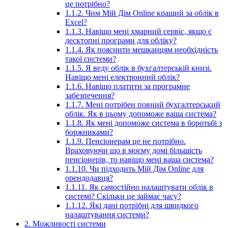
це потрібно?
1.1.2. Чим Мій Дім Online кращий за облік в
Excel?
1.1.3. Навіщо мені хмарний сервіс, якщо є
десктопні програми для обліку?
1.1.4. Як пояснити мешканцям необхідність
такої системи?
1.1.5. Я веду облік в бухгалтерській книзі.
Навіщо мені електронний облік?
1.1.6. Навіщо платити за програмне
забезпечення?
1.1.7. Мені потрібен повний бухгалтерський
облік. Як в цьому допоможе ваша система?
1.1.8. Як мені допоможе система в боротьбі з
боржниками?
1.1.9. Пенсіонерам це не потрібно.
Враховуючи що в моєму домі більшість
пенсіонерів, то навіщо мені ваша система?
1.1.10. Чи підходить Мій Дім Online для
орендодавця?
1.1.11. Як самостійно налаштувати облік в
системі? Скільки це займає часу?
1.1.12. Які дані потрібні для швидкого
налаштування системи?
2. Можливості системи