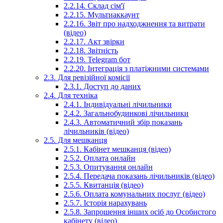
2.2.14. Склад сім'ї
2.2.15. Мультиаккаунт
2.2.16. Звіт про надходжнення та витрати
(відео)
2.2.17. Акт звірки
2.2.18. Звітність
2.2.19. Telegram бот
2.2.20. Інтеграція з платіжними системами
2.3. Для ревізійної комісії
2.3.1. Доступ до даних
2.4. Для техніка
2.4.1. Індивідуальні лічильники
2.4.2. Загальнобудинкові лічильники
2.4.3. Автоматичний збір показань
лічильників (відео)
2.5. Для мешканця
2.5.1. Кабінет мешканця (відео)
2.5.2. Оплата онлайн
2.5.3. Опитування онлайн
2.5.4. Передача показань лічильників (відео)
2.5.5. Квитанція (відео)
2.5.6. Оплата комунальних послуг (відео)
2.5.7. Історія нарахувань
2.5.8. Запрошення інших осіб до Особистого
кабінету (відео)