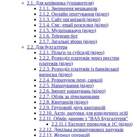
2.1. Для керівника (управителя)
2.1.1. Звернення мешканців
2.1.2. Онлайн опитування (відео)
2.1.3. Сайт організації (відео)
2.1.4. Смс, email розсилки (відео)
2.1.5. Мультиаккаун (відео)
2.1.6. Telegram бот
2.1.7. Загальні збори (відео)
2.2. Для бухгалтера
2.2.1. Пільги та субсидії (відео)
2.2.2. Розподіл платежів через реєстри
платежів (відео)
2.2.3. Розподіл платежів із банківської
виписки (відео)
2.2.4. Розрахунок пені, санкції
2.2.5. Нарахування (відео)
2.2.6. Імпорт нарахувань (відео)
2.2.7. Облік за лічильниками
2.2.8. Квитанція (відео)
2.2.9. Груповий друк квитанцій
2.2.10. Акти, рахунки для юридичних осіб
2.2.11. Обмін даними з "BAS Бухгалтерія"
2.2.11.1 Експорт проводок в 1С (відео)
2.2.12. Декілька розрахункових рахунків
2.2.13. Журнал операцій