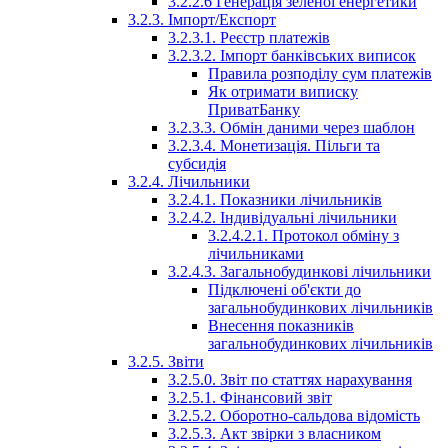
3.2.2.6 Генерація зеленої енергетики
3.2.3. Імпорт/Експорт
3.2.3.1. Реєстр платежів
3.2.3.2. Імпорт банківських виписок
Правила розподілу сум платежів
Як отримати виписку
ПриватБанку
3.2.3.3. Обмін даними через шаблон
3.2.3.4. Монетизація. Пільги та
субсидія
3.2.4. Лічильники
3.2.4.1. Показники лічильників
3.2.4.2. Індивідуальні лічильники
3.2.4.2.1. Протокол обміну з
лічильниками
3.2.4.3. Загальнобудинкові лічильники
Підключені об'єкти до
загальнобудинкових лічильників
Внесення показників
загальнобудинкових лічильників
3.2.5. Звіти
3.2.5.0. Звіт по статтях нарахування
3.2.5.1. Фінансовий звіт
3.2.5.2. Оборотно-сальдова відомість
3.2.5.3. Акт звірки з власником