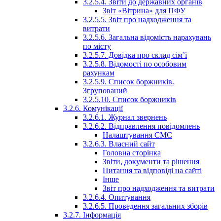
3.2.5.4. Звіти до державних органів
Звіт «Вітрина» для ПФУ
3.2.5.5. Звіт про надходження та
витрати
3.2.5.6. Загальна відомість нарахувань
по місту
3.2.5.7. Довідка про склад сім’ї
3.2.5.8. Відомості по особовим
рахункам
3.2.5.9. Список боржників.
Згрупований
3.2.5.10. Список боржників
3.2.6. Комунікації
3.2.6.1. Журнал звернень
3.2.6.2. Відправлення повідомлень
Налаштування СМС
3.2.6.3. Власний сайт
Головна сторінка
Звіти, документи та рішення
Питання та відповіді на сайті
Інше
Звіт про надходження та витрати
3.2.6.4. Опитування
3.2.6.5. Проведення загальних зборів
3.2.7. Інформація