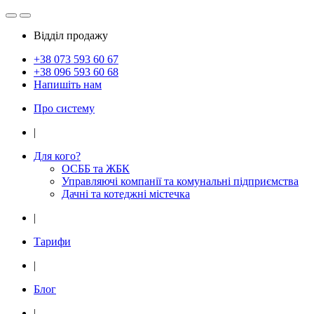
Відділ продажу
+38 073
593 60 67
+38 096
593 60 68
Напишіть нам
Про систему
|
Для кого?
ОСББ та ЖБК
Управляючі компанії та комунальні підприємства
Дачнi та котеджні мiстечка
|
Тарифи
|
Блог
|