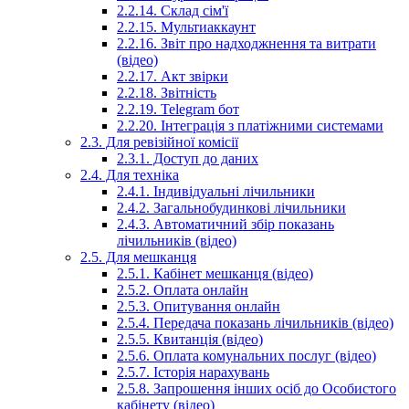
2.2.14. Склад сім'ї
2.2.15. Мультиаккаунт
2.2.16. Звіт про надходжнення та витрати
(відео)
2.2.17. Акт звірки
2.2.18. Звітність
2.2.19. Telegram бот
2.2.20. Інтеграція з платіжними системами
2.3. Для ревізійної комісії
2.3.1. Доступ до даних
2.4. Для техніка
2.4.1. Індивідуальні лічильники
2.4.2. Загальнобудинкові лічильники
2.4.3. Автоматичний збір показань
лічильників (відео)
2.5. Для мешканця
2.5.1. Кабінет мешканця (відео)
2.5.2. Оплата онлайн
2.5.3. Опитування онлайн
2.5.4. Передача показань лічильників (відео)
2.5.5. Квитанція (відео)
2.5.6. Оплата комунальних послуг (відео)
2.5.7. Історія нарахувань
2.5.8. Запрошення інших осіб до Особистого
кабінету (відео)