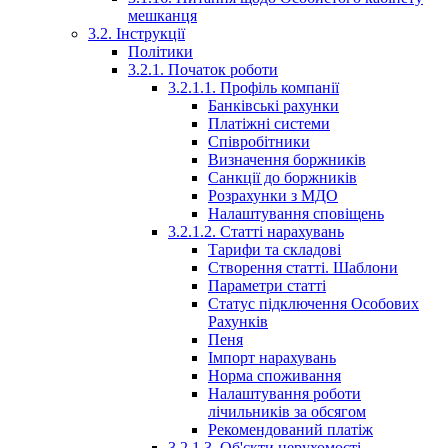
мешканця
3.2. Інструкції
Політики
3.2.1. Початок роботи
3.2.1.1. Профіль компанії
Банківські рахунки
Платіжні системи
Співробітники
Визначення боржників
Санкції до боржників
Розрахунки з МДО
Налаштування сповіщень
3.2.1.2. Статті нарахувань
Тарифи та складові
Створення статті. Шаблони
Параметри статті
Статус підключення Особових
Рахунків
Пеня
Імпорт нарахувань
Норма споживання
Налаштування роботи
лічильників за обсягом
Рекомендований платіж
3.2.1.3. Об'єкти нерухомості