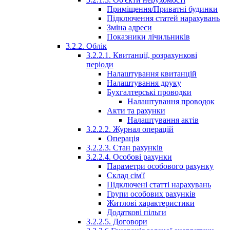
Приміщення/Приватні будинки
Підключення статей нарахувань
Зміна адреси
Показники лічильників
3.2.2. Облік
3.2.2.1. Квитанції, розрахункові
періоди
Налаштування квитанцій
Налаштування друку
Бухгалтерські проводки
Налаштування проводок
Акти та рахунки
Налаштування актів
3.2.2.2. Журнал операцій
Операція
3.2.2.3. Стан рахунків
3.2.2.4. Особові рахунки
Параметри особового рахунку
Склад сім'ї
Підключені статті нарахувань
Групи особових рахунків
Житлові характеристики
Додаткові пільги
3.2.2.5. Договори