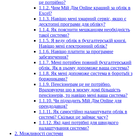
це потрібно?
1.1.2. Чим Мій Дім Online кращий за облік в
Excel?
1.1.3. Навіщо мені хмарний сервіс, якщо є
десктопні програми для обліку?
1.1.4. Як пояснити мешканцям необхідність
такої системи?
1.1.5. Я веду облік в бухгалтерській книзі.
Навіщо мені електронний облік?
1.1.6. Навіщо платити за програмне
забезпечення?
1.1.7. Мені потрібен повний бухгалтерський
облік. Як в цьому допоможе ваша система?
1.1.8. Як мені допоможе система в боротьбі з
боржниками?
1.1.9. Пенсіонерам це не потрібно.
Враховуючи що в моєму домі більшість
пенсіонерів, то навіщо мені ваша система?
1.1.10. Чи підходить Мій Дім Online для
орендодавця?
1.1.11. Як самостійно налаштувати облік в
системі? Скільки це займає часу?
1.1.12. Які дані потрібні для швидкого
налаштування системи?
2. Можливості системи