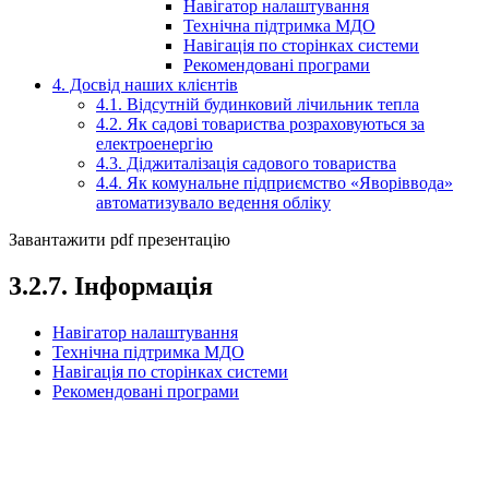
Навігатор налаштування
Технічна підтримка МДО
Навігація по сторінках системи
Рекомендовані програми
4. Досвід наших клієнтів
4.1. Відсутній будинковий лічильник тепла
4.2. Як садові товариства розраховуються за
електроенергію
4.3. Діджиталізація садового товариства
4.4. Як комунальне підприємство «Яворіввода»
автоматизувало ведення обліку
Завантажити pdf презентацію
3.2.7. Інформація
Навігатор налаштування
Технічна підтримка МДО
Навігація по сторінках системи
Рекомендовані програми