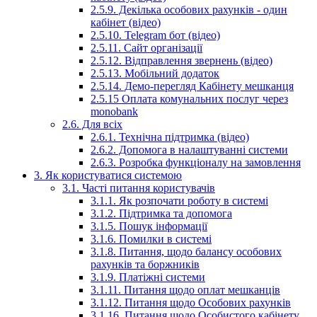
2.5.9. Декілька особових рахунків - один
кабінет (відео)
2.5.10. Telegram бот (відео)
2.5.11. Сайт організації
2.5.12. Відправлення звернень (відео)
2.5.13. Мобільний додаток
2.5.14. Демо-перегляд Кабінету мешканця
2.5.15 Оплата комунальних послуг через
monobank
2.6. Для всіх
2.6.1. Технічна підтримка (відео)
2.6.2. Допомога в налаштуванні системи
2.6.3. Розробка функціоналу на замовлення
3. Як користуватися системою
3.1. Часті питання користувачів
3.1.1. Як розпочати роботу в системі
3.1.2. Підтримка та допомога
3.1.5. Пошук інформації
3.1.6. Помилки в системі
3.1.8. Питання, щодо балансу особових
рахунків та боржників
3.1.9. Платіжні системи
3.1.11. Питання щодо оплат мешканців
3.1.12. Питання щодо Особових рахунків
3.1.16. Питання щодо Особистого кабінету