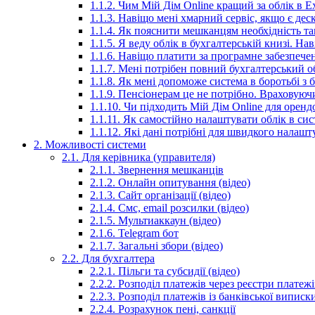
1.1.2. Чим Мій Дім Online кращий за облік в E
1.1.3. Навіщо мені хмарний сервіс, якщо є дес
1.1.4. Як пояснити мешканцям необхідність та
1.1.5. Я веду облік в бухгалтерській книзі. Н
1.1.6. Навіщо платити за програмне забезпече
1.1.7. Мені потрібен повний бухгалтерський 
1.1.8. Як мені допоможе система в боротьбі з
1.1.9. Пенсіонерам це не потрібно. Враховуюч
1.1.10. Чи підходить Мій Дім Online для орен
1.1.11. Як самостійно налаштувати облік в сис
1.1.12. Які дані потрібні для швидкого налаш
2. Можливості системи
2.1. Для керівника (управителя)
2.1.1. Звернення мешканців
2.1.2. Онлайн опитування (відео)
2.1.3. Сайт організації (відео)
2.1.4. Смс, email розсилки (відео)
2.1.5. Мультиаккаун (відео)
2.1.6. Telegram бот
2.1.7. Загальні збори (відео)
2.2. Для бухгалтера
2.2.1. Пільги та субсидії (відео)
2.2.2. Розподіл платежів через реєстри платежі
2.2.3. Розподіл платежів із банківської виписки
2.2.4. Розрахунок пені, санкції