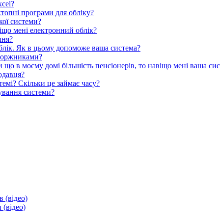
xcel?
ктопні програми для обліку?
кої системи?
авіщо мені електронний облік?
ння?
облік. Як в цьому допоможе ваша система?
 боржниками?
и що в моєму домі більшість пенсіонерів, то навіщо мені ваша си
додавця?
темі? Скільки це займає часу?
тування системи?
в (відео)
 (відео)