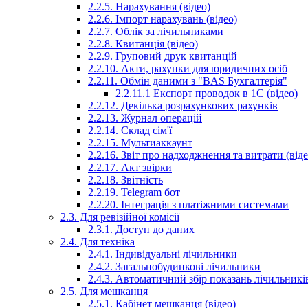
2.2.5. Нарахування (відео)
2.2.6. Імпорт нарахувань (відео)
2.2.7. Облік за лічильниками
2.2.8. Квитанція (відео)
2.2.9. Груповий друк квитанцій
2.2.10. Акти, рахунки для юридичних осіб
2.2.11. Обмін даними з "BAS Бухгалтерія"
2.2.11.1 Експорт проводок в 1С (відео)
2.2.12. Декілька розрахункових рахунків
2.2.13. Журнал операцій
2.2.14. Склад сім'ї
2.2.15. Мультиаккаунт
2.2.16. Звіт про надходжнення та витрати (віде
2.2.17. Акт звірки
2.2.18. Звітність
2.2.19. Telegram бот
2.2.20. Інтеграція з платіжними системами
2.3. Для ревізійної комісії
2.3.1. Доступ до даних
2.4. Для техніка
2.4.1. Індивідуальні лічильники
2.4.2. Загальнобудинкові лічильники
2.4.3. Автоматичний збір показань лічильників
2.5. Для мешканця
2.5.1. Кабінет мешканця (відео)