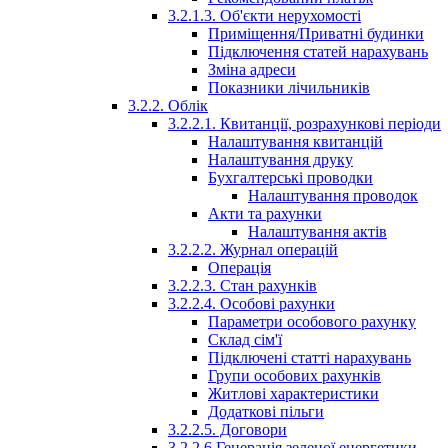
3.2.1.3. Об'єкти нерухомості
Приміщення/Приватні будинки
Підключення статей нарахувань
Зміна адреси
Показники лічильників
3.2.2. Облік
3.2.2.1. Квитанції, розрахункові періоди
Налаштування квитанцій
Налаштування друку
Бухгалтерські проводки
Налаштування проводок
Акти та рахунки
Налаштування актів
3.2.2.2. Журнал операцій
Операція
3.2.2.3. Стан рахунків
3.2.2.4. Особові рахунки
Параметри особового рахунку
Склад сім'ї
Підключені статті нарахувань
Групи особових рахунків
Житлові характеристики
Додаткові пільги
3.2.2.5. Договори
3.2.2.6 Генерація зеленої енергетики