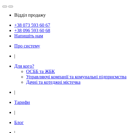
Відділ продажу
+38 073
593 60 67
+38 096
593 60 68
Напишіть нам
Про систему
|
Для кого?
ОСББ та ЖБК
Управляючі компанії та комунальні підприємства
Дачнi та котеджні мiстечка
|
Тарифи
|
Блог
|