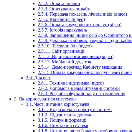
2.5.2. Оплата онлайн
2.5.3. Опитування онлайн
2.5.4. Передача показань лічильників (відео)
2.5.5. Квитанція (відео)
2.5.6. Оплата комунальних послуг (відео)
2.5.7. Історія нарахувань
2.5.8. Запрошення інших осіб до Особистого ка
2.5.9. Декілька особових рахунків - один кабіне
2.5.10. Telegram бот (відео)
2.5.11. Сайт організації
2.5.12. Відправлення звернень (відео)
2.5.13. Мобільний додаток
2.5.14. Демо-перегляд Кабінету мешканця
2.5.15 Оплата комунальних послуг через mon
2.6. Для всіх
2.6.1. Технічна підтримка (відео)
2.6.2. Допомога в налаштуванні системи
2.6.3. Розробка функціоналу на замовлення
3. Як користуватися системою
3.1. Часті питання користувачів
3.1.1. Як розпочати роботу в системі
3.1.2. Підтримка та допомога
3.1.5. Пошук інформації
3.1.6. Помилки в системі
3.1.8. Питання, щодо балансу особових рахунк