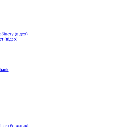
бінету (відео)
т (відео)
obank
ів та боржників