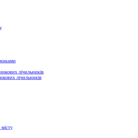
у
льниками
динкових лічильників
нкових лічильників
о місту