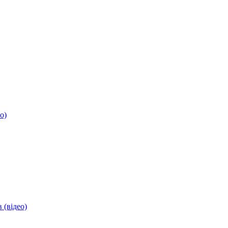
о)
 (відео)