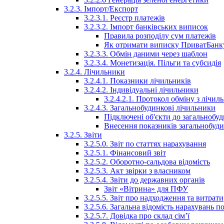
3.2.3. Імпорт/Експорт
3.2.3.1. Реєстр платежів
3.2.3.2. Імпорт банківських виписок
Правила розподілу сум платежів
Як отримати виписку ПриватБанк
3.2.3.3. Обмін даними через шаблон
3.2.3.4. Монетизація. Пільги та субсидія
3.2.4. Лічильники
3.2.4.1. Показники лічильників
3.2.4.2. Індивідуальні лічильники
3.2.4.2.1. Протокол обміну з лічи
3.2.4.3. Загальнобудинкові лічильники
Підключені об'єкти до загальнобу
Внесення показників загальнобуди
3.2.5. Звіти
3.2.5.0. Звіт по статтях нарахування
3.2.5.1. Фінансовий звіт
3.2.5.2. Оборотно-сальдова відомість
3.2.5.3. Акт звірки з власником
3.2.5.4. Звіти до державних органів
Звіт «Вітрина» для ПФУ
3.2.5.5. Звіт про надходження та витрати
3.2.5.6. Загальна відомість нарахувань п
3.2.5.7. Довідка про склад сім’ї