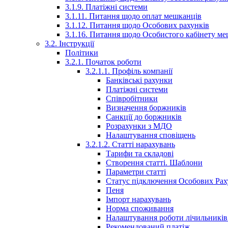
3.1.9. Платіжні системи
3.1.11. Питання щодо оплат мешканців
3.1.12. Питання щодо Особових рахунків
3.1.16. Питання щодо Особистого кабінету м
3.2. Інструкції
Політики
3.2.1. Початок роботи
3.2.1.1. Профіль компанії
Банківські рахунки
Платіжні системи
Співробітники
Визначення боржників
Санкції до боржників
Розрахунки з МДО
Налаштування сповіщень
3.2.1.2. Статті нарахувань
Тарифи та складові
Створення статті. Шаблони
Параметри статті
Статус підключення Особових Рах
Пеня
Імпорт нарахувань
Норма споживання
Налаштування роботи лічильників 
Рекомендований платіж