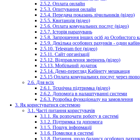
2.5.2. Оплата онлайн
2.5.3. Опитування онлайн
2.5.4. Передача показань лічильників (відео)
2.5.5. Квитанція (відео)
2.5.6. Оплата комунальних послуг (відео)
2.5.7. Історія нарахувань
2.5.8. Запрошення інших осіб до Особистого ка
2.5.9. Декілька особових рахунків - один кабіне
2.5.10. Telegram бот (відео)
2.5.11. Сайт організації
2.5.12. Відправлення звернень (відео)
2.5.13. Мобільний додаток
2.5.14. Демо-перегляд Кабінету мешканця
2.5.15 Оплата комунальних послуг через mon
2.6. Для всіх
2.6.1. Технічна підтримка (відео)
2.6.2. Допомога в налаштуванні системи
2.6.3. Розробка функціоналу на замовлення
3. Як користуватися системою
3.1. Часті питання користувачів
3.1.1. Як розпочати роботу в системі
3.1.2. Підтримка та допомога
3.1.5. Пошук інформації
3.1.6. Помилки в системі
3.1.8. Питання, щодо балансу особових рахунк