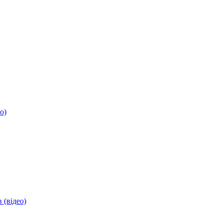
о)
 (відео)