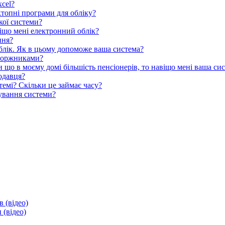
xcel?
ктопні програми для обліку?
кої системи?
авіщо мені електронний облік?
ння?
облік. Як в цьому допоможе ваша система?
 боржниками?
и що в моєму домі більшість пенсіонерів, то навіщо мені ваша си
додавця?
темі? Скільки це займає часу?
тування системи?
в (відео)
 (відео)