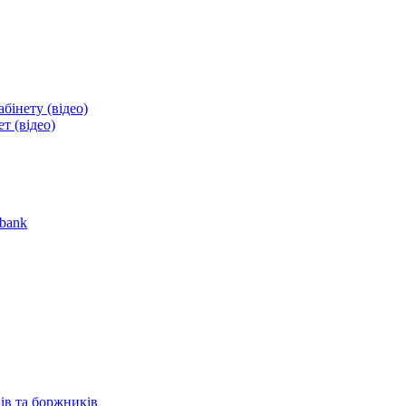
бінету (відео)
т (відео)
obank
ів та боржників