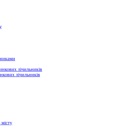
у
льниками
динкових лічильників
нкових лічильників
о місту