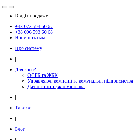
Відділ продажу
+38 073
593 60 67
+38 096
593 60 68
Напишіть нам
Про систему
|
Для кого?
ОСББ та ЖБК
Управляючі компанії та комунальні підприємства
Дачнi та котеджні мiстечка
|
Тарифи
|
Блог
|