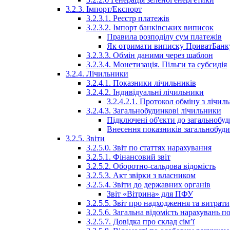
3.2.3. Імпорт/Експорт
3.2.3.1. Реєстр платежів
3.2.3.2. Імпорт банківських виписок
Правила розподілу сум платежів
Як отримати виписку ПриватБанк
3.2.3.3. Обмін даними через шаблон
3.2.3.4. Монетизація. Пільги та субсидія
3.2.4. Лічильники
3.2.4.1. Показники лічильників
3.2.4.2. Індивідуальні лічильники
3.2.4.2.1. Протокол обміну з лічи
3.2.4.3. Загальнобудинкові лічильники
Підключені об'єкти до загальнобу
Внесення показників загальнобуди
3.2.5. Звіти
3.2.5.0. Звіт по статтях нарахування
3.2.5.1. Фінансовий звіт
3.2.5.2. Оборотно-сальдова відомість
3.2.5.3. Акт звірки з власником
3.2.5.4. Звіти до державних органів
Звіт «Вітрина» для ПФУ
3.2.5.5. Звіт про надходження та витрати
3.2.5.6. Загальна відомість нарахувань п
3.2.5.7. Довідка про склад сім’ї