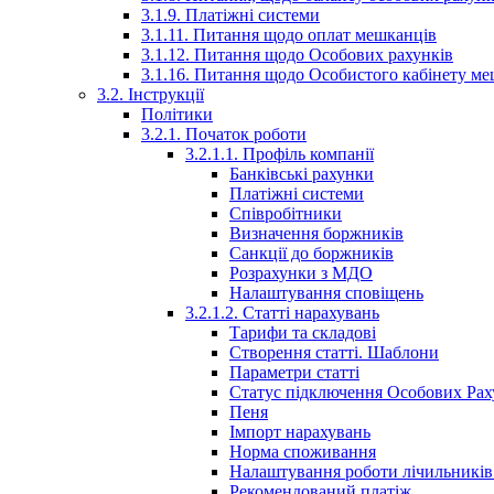
3.1.9. Платіжні системи
3.1.11. Питання щодо оплат мешканців
3.1.12. Питання щодо Особових рахунків
3.1.16. Питання щодо Особистого кабінету м
3.2. Інструкції
Політики
3.2.1. Початок роботи
3.2.1.1. Профіль компанії
Банківські рахунки
Платіжні системи
Співробітники
Визначення боржників
Санкції до боржників
Розрахунки з МДО
Налаштування сповіщень
3.2.1.2. Статті нарахувань
Тарифи та складові
Створення статті. Шаблони
Параметри статті
Статус підключення Особових Рах
Пеня
Імпорт нарахувань
Норма споживання
Налаштування роботи лічильників 
Рекомендований платіж