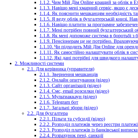
1.1.2. Чим Мій Дім Online кращий за облік в E
1.1.3. Навіщо мені хмарний сервіс, якщо є дес
1.1.4. Як пояснити мешканцям необхідність та
1.1.5. Я веду облік в бухгалтерській книзі. Н
1.1.6. Навіщо платити за програмне забезпече
1.1.7. Мені потрібен повний бухгалтерський 
1.1.8. Як мені допоможе система в боротьбі з
1.1.9. Пенсіонерам це не потрібно. Враховуюч
1.1.10. Чи підходить Мій Дім Online для орен
1.1.11. Як самостійно налаштувати облік в сис
1.1.12. Які дані потрібні для швидкого налаш
2. Можливості системи
2.1. Для керівника (управителя)
2.1.1. Звернення мешканців
2.1.2. Онлайн опитування (відео)
2.1.3. Сайт організації (відео)
2.1.4. Смс, email розсилки (відео)
2.1.5. Мультиаккаун (відео)
2.1.6. Telegram бот
2.1.7. Загальні збори (відео)
2.2. Для бухгалтера
2.2.1. Пільги та субсидії (відео)
2.2.2. Розподіл платежів через реєстри платежі
2.2.3. Розподіл платежів із банківської виписки
2.2.4. Розрахунок пені, санкції