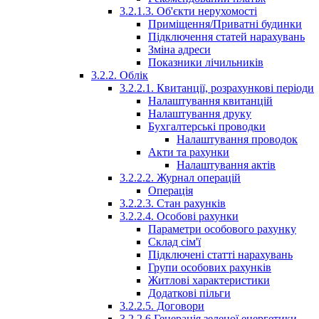
3.2.1.3. Об'єкти нерухомості
Приміщення/Приватні будинки
Підключення статей нарахувань
Зміна адреси
Показники лічильників
3.2.2. Облік
3.2.2.1. Квитанції, розрахункові періоди
Налаштування квитанцій
Налаштування друку
Бухгалтерські проводки
Налаштування проводок
Акти та рахунки
Налаштування актів
3.2.2.2. Журнал операцій
Операція
3.2.2.3. Стан рахунків
3.2.2.4. Особові рахунки
Параметри особового рахунку
Склад сім'ї
Підключені статті нарахувань
Групи особових рахунків
Житлові характеристики
Додаткові пільги
3.2.2.5. Договори
3.2.2.6 Генерація зеленої енергетики