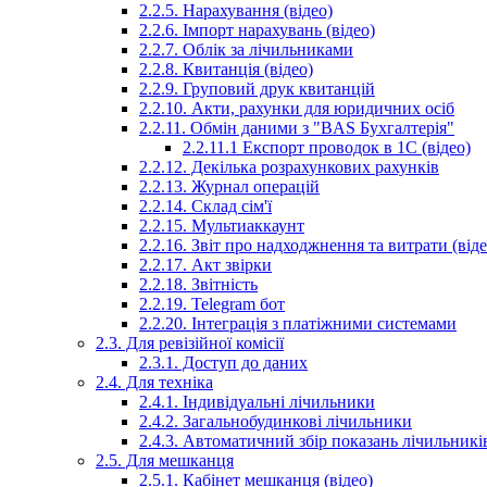
2.2.5. Нарахування (відео)
2.2.6. Імпорт нарахувань (відео)
2.2.7. Облік за лічильниками
2.2.8. Квитанція (відео)
2.2.9. Груповий друк квитанцій
2.2.10. Акти, рахунки для юридичних осіб
2.2.11. Обмін даними з "BAS Бухгалтерія"
2.2.11.1 Експорт проводок в 1С (відео)
2.2.12. Декілька розрахункових рахунків
2.2.13. Журнал операцій
2.2.14. Склад сім'ї
2.2.15. Мультиаккаунт
2.2.16. Звіт про надходжнення та витрати (віде
2.2.17. Акт звірки
2.2.18. Звітність
2.2.19. Telegram бот
2.2.20. Інтеграція з платіжними системами
2.3. Для ревізійної комісії
2.3.1. Доступ до даних
2.4. Для техніка
2.4.1. Індивідуальні лічильники
2.4.2. Загальнобудинкові лічильники
2.4.3. Автоматичний збір показань лічильників
2.5. Для мешканця
2.5.1. Кабінет мешканця (відео)